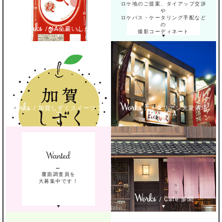
ロケ地のご提案、タイアップ交渉
や
ロケバス・ケータリング手配など
の
/ JA全農いしかわ
撮影コーディネート
/ 加賀しずくスイーツフェ
/ イタリアン大衆酒場
ア
HARUTA
覆面調査員を
大募集中です！
/ Cafe 多聞