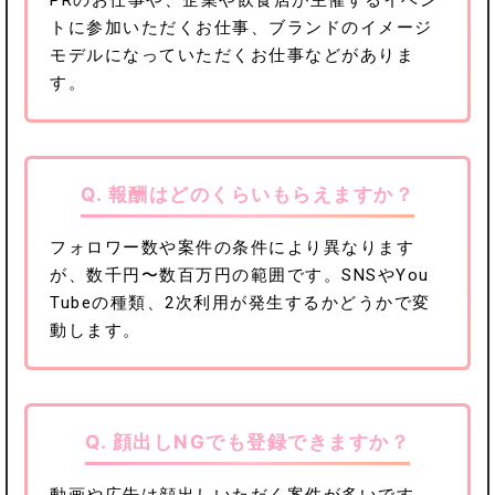
トに参加いただくお仕事、ブランドのイメージ
モデルになっていただくお仕事などがありま
す。
Q. 報酬はどのくらいもらえますか？
フォロワー数や案件の条件により異なります
officeschneider
harutakatamachi
が、数千円〜数百万円の範囲です。
SNSやYou
sieglindetejima
sieglindetejima
Tubeの種類、2次利用が発生するかどうかで変
YouTube
動します。
Q. 顔出しNGでも登録できますか？
動画や広告は顔出しいただく案件が多いです